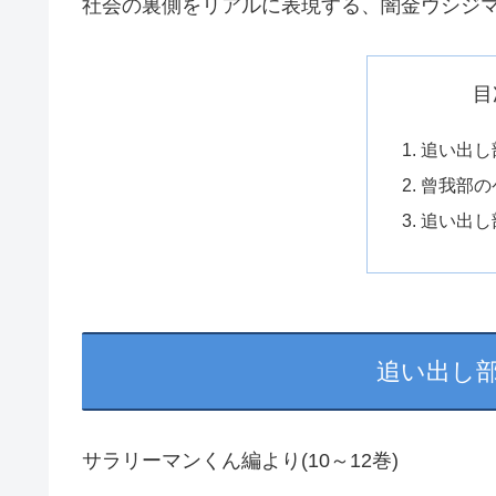
社会の裏側をリアルに表現する、闇金ウシジ
目
追い出し
曾我部の
追い出し
追い出し
サラリーマンくん編より(10～12巻)