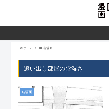
ホーム
名場面
追い出し部屋の陰湿さ
名場面