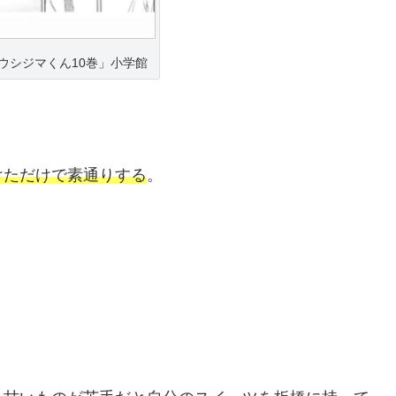
ウシジマくん10巻」小学館
けただけで素通りする
。