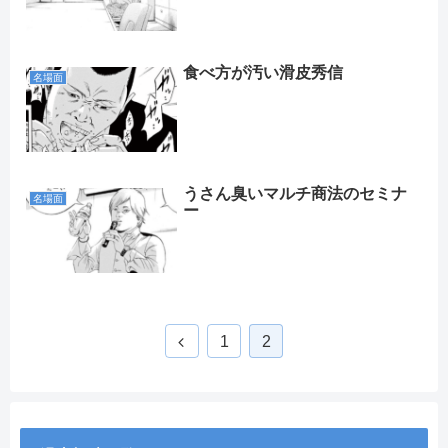
食べ方が汚い滑皮秀信
名場面
うさん臭いマルチ商法のセミナ
名場面
ー
1
2