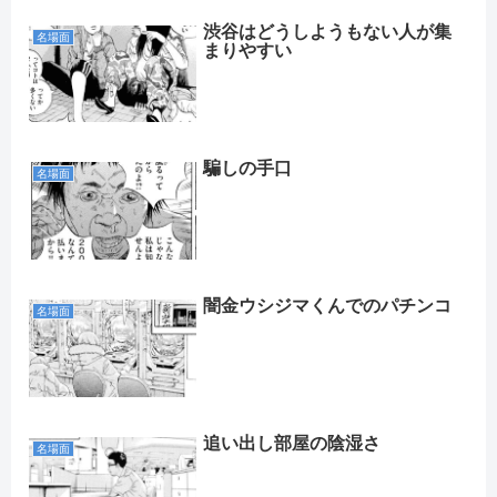
渋谷はどうしようもない人が集
名場面
まりやすい
騙しの手口
名場面
闇金ウシジマくんでのパチンコ
名場面
追い出し部屋の陰湿さ
名場面