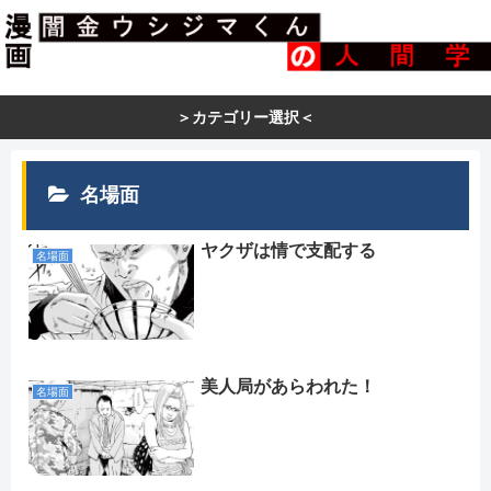
＞カテゴリー選択＜
名場面
ヤクザは情で支配する
名場面
美人局があらわれた！
名場面