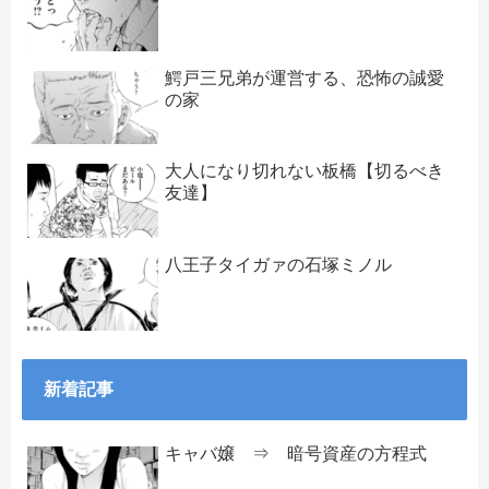
鰐戸三兄弟が運営する、恐怖の誠愛
の家
大人になり切れない板橋【切るべき
友達】
八王子タイガァの石塚ミノル
新着記事
キャバ嬢 ⇒ 暗号資産の方程式