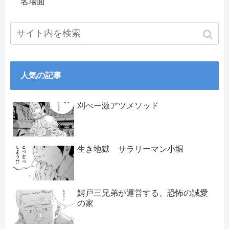
名場面
人気の記事
刈べー激アツメソッド
生き地獄 サラリーマン小堀
鰐戸三兄弟が運営する、恐怖の誠愛
の家